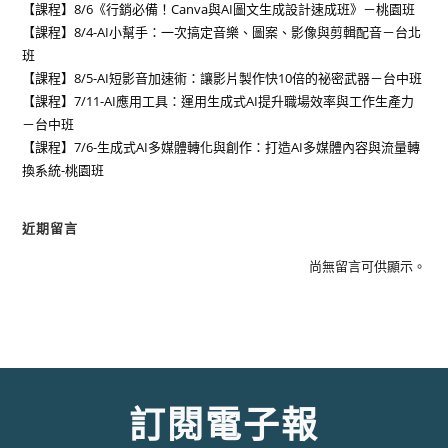
【課程】8/6《行銷必備！Canva與AI圖文生成設計速成班》－桃園班
【課程】8/4-AI小幫手：一次搞定音樂、圖案、影像與剪輯配音－台北
班
【課程】8/5-AI短影音加速術：讓影片製作快10倍的祕密武器－台中班
【課程】7/11-AI應用工具：運用生成式AI提升職場效率與工作生產力
－台中班
【課程】7/6-生成式AI多媒體轉化與創作：打造AI多媒體內容與流量轉
換系統-桃園班
近期留言
尚無留言可供顯示。
訂閱電子報