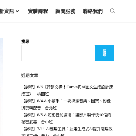
新資訊
實體課程
顧問服務
聯絡我們
搜尋
搜
尋
近期文章
【課程】8/6《行銷必備！Canva與AI圖文生成設計速
成班》－桃園班
【課程】8/4-AI小幫手：一次搞定音樂、圖案、影像
與剪輯配音－台北班
【課程】8/5-AI短影音加速術：讓影片製作快10倍的
祕密武器－台中班
【課程】7/11-AI應用工具：運用生成式AI提升職場效
率與工作生產力－台中班