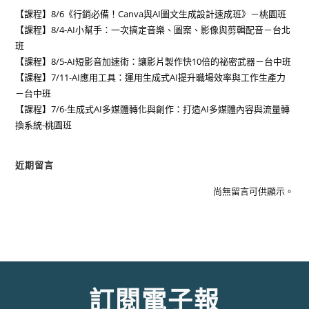
【課程】8/6《行銷必備！Canva與AI圖文生成設計速成班》－桃園班
【課程】8/4-AI小幫手：一次搞定音樂、圖案、影像與剪輯配音－台北
班
【課程】8/5-AI短影音加速術：讓影片製作快10倍的祕密武器－台中班
【課程】7/11-AI應用工具：運用生成式AI提升職場效率與工作生產力
－台中班
【課程】7/6-生成式AI多媒體轉化與創作：打造AI多媒體內容與流量轉
換系統-桃園班
近期留言
尚無留言可供顯示。
訂閱電子報