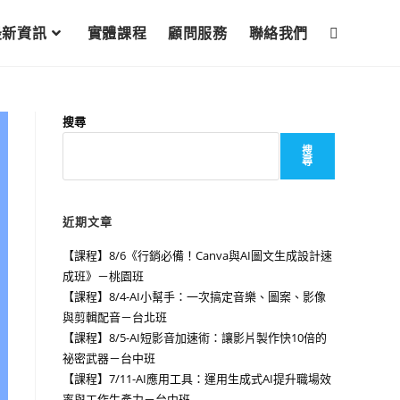
最新資訊
實體課程
顧問服務
聯絡我們
搜尋
搜
尋
近期文章
【課程】8/6《行銷必備！Canva與AI圖文生成設計速
成班》－桃園班
【課程】8/4-AI小幫手：一次搞定音樂、圖案、影像
與剪輯配音－台北班
【課程】8/5-AI短影音加速術：讓影片製作快10倍的
祕密武器－台中班
【課程】7/11-AI應用工具：運用生成式AI提升職場效
率與工作生產力－台中班