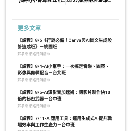
[課程]不會寫程式也能打造自動回應留言臉書機器人
12/27部落格流量爆增術暨商品交流講座
更多文章
【課程】8/6《行銷必備！Canva與AI圖文生成設
計速成班》－桃園班
蘇承樂 網路行銷講師
【課程】8/4-AI小幫手：一次搞定音樂、圖案、
影像與剪輯配音－台北班
蘇承樂 網路行銷講師
【課程】8/5-AI短影音加速術：讓影片製作快10
倍的祕密武器－台中班
蘇承樂 網路行銷講師
【課程】7/11-AI應用工具：運用生成式AI提升職
場效率與工作生產力－台中班