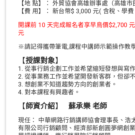
【地 點】： 外貿協會高雄辦事處（高雄市民權一
【費 用】： 新台幣$ 3,000 元( 含稅
開課前 10 天完成報名者享早鳥價$2,700 元
元
※請記得攜帶筆電,課程中講師示範操作教
【
授課對象
】
1. 從事行銷企劃工作並希望縮短發想與寫
2. 從事業務工作並希望開發新客群，但卻
3. 想創業不知道趨勢方向的創業者。
4. 對本課程有興趣者。
【
師資介紹
】
蘇承樂 老師
現任： 中華網路行銷講師協會理事長、浩
有限公司行銷顧問、經濟部新創圓夢網創