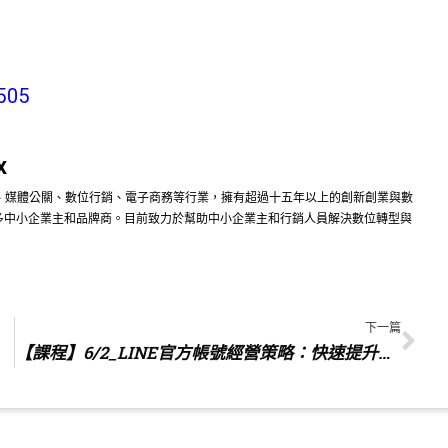
505
x
遊、媒體公關、數位行銷、電子商務等行業，擁有超過十五年以上的創新創業與數
多中小企業主和品牌商。目前致力於幫助中小企業主和行銷人員解決數位轉型與
下一篇
【課程】6/2_LINE官方帳號經營策略：快速提升品牌參與與轉化-台中班